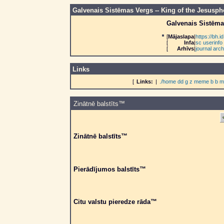
Galvenais Sistēmas Vergs -- King of the Jesusph
Galvenais Sistēma
[
Mājaslapa
|
https://bh
[
Infa
|
sc userinfo
[
Arhīvs
|
journal arch
Links
[
Links:
|
./home
dd
g
z
meme
b
b
m
Zinātnē balstīts™
Zinātnē balstīts™
Pierādījumos balstīts™
Citu valstu pieredze rāda™